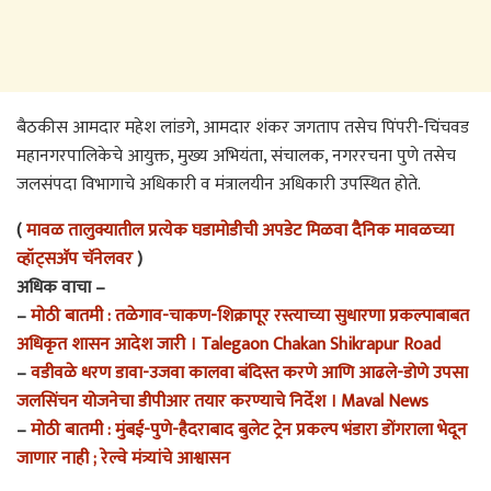
बैठकीस आमदार महेश लांडगे, आमदार शंकर जगताप तसेच पिंपरी-चिंचवड
महानगरपालिकेचे आयुक्त, मुख्य अभियंता, संचालक, नगररचना पुणे तसेच
जलसंपदा विभागाचे अधिकारी व मंत्रालयीन अधिकारी उपस्थित होते.
(
मावळ तालुक्यातील प्रत्येक घडामोडीची अपडेट मिळवा दैनिक मावळच्या
व्हॉट्सअ‍ॅप चॅनेलवर
)
अधिक वाचा –
–
मोठी बातमी : तळेगाव-चाकण-शिक्रापूर रस्त्याच्या सुधारणा प्रकल्पाबाबत
अधिकृत शासन आदेश जारी । Talegaon Chakan Shikrapur Road
–
वडीवळे धरण डावा-उजवा कालवा बंदिस्त करणे आणि आढले-डोणे उपसा
जलसिंचन योजनेचा डीपीआर तयार करण्याचे निर्देश । Maval News
–
मोठी बातमी : मुंबई-पुणे-हैदराबाद बुलेट ट्रेन प्रकल्प भंडारा डोंगराला भेदून
जाणार नाही ; रेल्वे मंत्र्यांचे आश्वासन