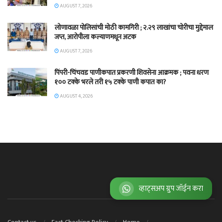
AUGUST 7, 2026
लोणावळा पोलिसांची मोठी कामगिरी ; २.२९ लाखांचा चोरीचा मुद्देमाल
जप्त, आरोपीला कल्याणमधून अटक
AUGUST 7, 2026
पिंपरी-चिंचवड पाणीकपात प्रकरणी शिवसेना आक्रमक ; पवना धरण
१०० टक्के भरले तरी १५ टक्के पाणी कपात का?
AUGUST 4, 2026
व्हाट्सअप ग्रुप जॉईन करा
Contact us
Fact-Checking Policy
Home