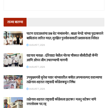
ताज्या बातम्या
पाटण दरडग्रस्तांचा प्रश्न थेट मंत्र्यांसमोर ; बाळा भेगडे यांच्या पुढाकाराने
बाधितांना त्वरित मदत, सुरक्षित पुनर्वसनासाठी प्रशासनाला निवेदन
AUGUST 7, 2026
वडगाव मावळ : ढोरेवाडा येथील मोरया चौकात सीसीटीव्ही कॅमेरे
आणि ओपन जीम उभारण्याची मागणी
AUGUST 7, 2026
उपमुख्यमंत्री सुनेत्रा पवार यांच्यावरील कथित अपमानास्पद वक्तव्याचा
तळेगाव शहरात राष्ट्रवादी काँग्रेसकडून निषेध
AUGUST 7, 2026
तळेगाव शहरात राष्ट्रवादी काँग्रेसला झटका ! मजनू नाटेकर यांचे
नगरसेवक पद रद्द