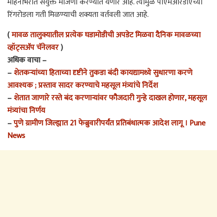
महिनाभरात संयुक्त मोजणी करण्यात येणार आहे. त्यामुळे पीएमआरडीएच्या
रिंगरोडला गती मिळण्याची शक्यता वर्तवली जात आहे.
(
मावळ तालुक्यातील प्रत्येक घडामोडीची अपडेट मिळवा दैनिक मावळच्या
व्हॉट्सअ‍ॅप चॅनेलवर
)
अधिक वाचा –
–
शेतकऱ्यांच्या हिताच्या दृष्टीने तुकडा बंदी कायद्यामध्ये सुधारणा करणे
आवश्यक ; प्रस्ताव सादर करण्याचे महसूल मंत्र्यांचे निर्देश
–
शेतात जाणारे रस्ते बंद करणाऱ्यांवर फौजदारी गुन्हे दाखल होणार, महसूल
मंत्र्यांचा निर्णय
–
पुणे ग्रामीण जिल्ह्यात 21 फेब्रुवारीपर्यंत प्रतिबंधात्मक आदेश लागू । Pune
News