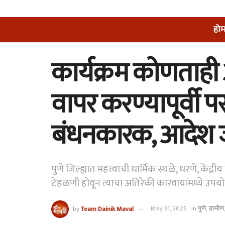
हो
कार्यक्रम कोणताही अ
वापर करण्यापूर्वी प
बंधनकारक, आदेश 
पुणे जिल्ह्यात महत्त्वाची धार्मिक स्थळे, धरणे, केंद्र
टेहळणी होवून त्याचा अतिरेकी कारवायांमध्ये उपय
by
Team Dainik Maval
May 31, 2025
in
पुणे
,
ग्रामीण