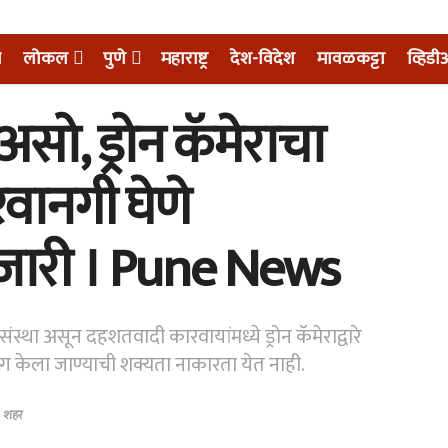
म
लोकल
पुणे
महाराष्ट्र
देश-विदेश
मावळकट्टा
व्हिड
सो, ड्रोन कॅमेराचा
रवानगी घेणे
जारी । Pune News
ीय संस्था असून दहशतवादी कारवायांमध्ये ड्रोन कॅमेराद्वारे
ोग केला जाण्याची शक्यता नाकारता येत नाही.
,
शहर