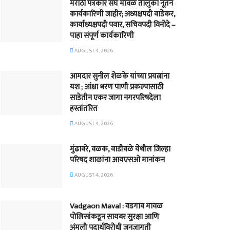
मराठी पत्रकार संघ मावळ तालुका नूतन
कार्यकारिणी जाहीर; अध्यक्षपदी वाडेकर,
कार्याध्यक्षपदी पवार, सचिवपदी विनोदे –
पाहा संपूर्ण कार्यकारिणी
AUGUST 4, 2026
आमदार सुनील शेळके यांच्या प्रयत्नांना
यश ; आंध्रा धरण पाणी प्रकल्पासाठी
साडेतीन एकर जागा नगरपरिषदेला
हस्तांतरित
AUGUST 4, 2026
मुंढावरे, वळक, वाडीवळे येथील जिल्हा
परिषद शाळांना आयएसओ मानांकन
AUGUST 4, 2026
Vadgaon Maval : वडगाव मावळ
पोलिसांकडून सायबर सुरक्षा आणि
अंमली पदार्थविरोधी जनजागृती