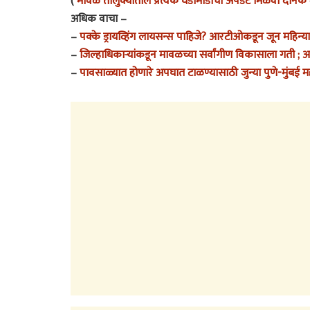
(
मावळ तालुक्यातील प्रत्येक घडामोडीची अपडेट मिळवा दैनिक म
अधिक वाचा –
–
पक्के ड्रायव्हिंग लायसन्स पाहिजे? आरटीओकडून जून महिन्य
–
जिल्हाधिकाऱ्यांकडून मावळच्या सर्वांगीण विकासाला गती ; आम
–
पावसाळ्यात होणारे अपघात टाळण्यासाठी जुन्या पुणे-मुंबई 