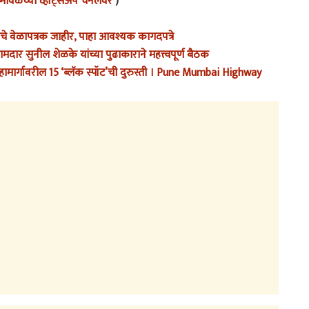
ावळच्या व्हॉट्सअ‍ॅप चॅनेलवर
)
ाचे वेळापत्रक जाहीर, पाहा आवश्यक कागदपत्रे
दार सुनील शेळके यांच्या पुढाकाराने महत्त्वपूर्ण बैठक
महामार्गावरील 15 ‘ब्लॅक स्पॉट’ची दुरुस्ती । Pune Mumbai Highway