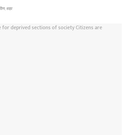
ामीण
,
शहर