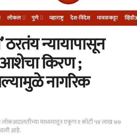
म
लोकल
पुणे
महाराष्ट्र
देश-विदेश
मावळकट्टा
व्हिड
ठरतंय न्यायापासून
 आशेचा किरण ;
ल्यामुळे नागरिक
रत्या लोकअदालतीच्या माध्यमातून एकूण १ कोटी ५४ लाख ७७
 आली आहे.