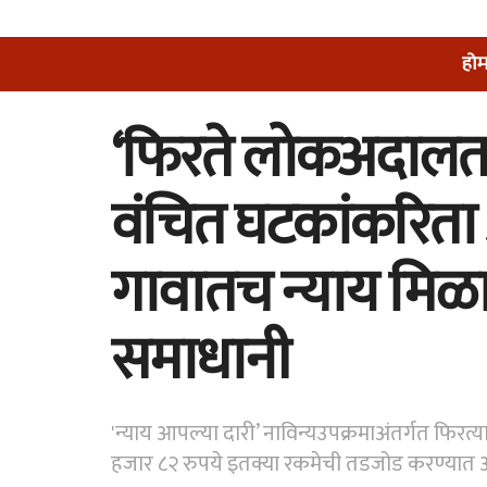
हो
‘फिरते लोकअदालत’ 
वंचित घटकांकरिता
गावातच न्याय मिळा
समाधानी
'न्याय आपल्या दारी’ नाविन्यउपक्रमाअंतर्गत फि
हजार ८२ रुपये इतक्या रकमेची तडजोड करण्यात