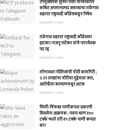
उपमुख्यमंत्री सुनेत्रा पवार यांच्यावरील
कथित अपमानास्पद वक्तव्याचा तळेगाव
शहरात राष्ट्रवादी काँग्रेसकडून निषेध
AUGUST 7, 2026
तळेगाव शहरात राष्ट्रवादी काँग्रेसला
झटका ! मजनू नाटेकर यांचे नगरसेवक
पद रद्द
AUGUST 7, 2026
लोणावळा पोलिसांची मोठी कामगिरी ;
२.२९ लाखांचा चोरीचा मुद्देमाल जप्त,
आरोपीला कल्याणमधून अटक
AUGUST 7, 2026
पिंपरी-चिंचवड पाणीकपात प्रकरणी
शिवसेना आक्रमक ; पवना धरण १००
टक्के भरले तरी १५ टक्के पाणी कपात
का?