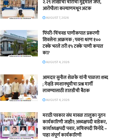
२.२९ लाखांचा चोरीचा मुद्देमाल जप्त,
आरोपीला कल्याणमधून अटक
AUGUST 7, 2026
पिंपरी-चिंचवड पाणीकपात प्रकरणी
शिवसेना आक्रमक ; पवना धरण १००
टक्के भरले तरी १५ टक्के पाणी कपात
का?
AUGUST 4, 2026
आमदार सुनील शेळके यांनी पाळला शब्द
; गेव्हंडे स्मशानभूमीचा प्रश्न मार्गी
लावण्यासाठी तातडीची बैठक
AUGUST 4, 2026
मराठी पत्रकार संघ मावळ तालुका नूतन
कार्यकारिणी जाहीर; अध्यक्षपदी वाडेकर,
कार्याध्यक्षपदी पवार, सचिवपदी विनोदे –
पाहा संपूर्ण कार्यकारिणी