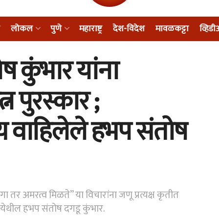
लोकल
पुणे
महाराष्ट्र
देश-विदेश
मावळकट्टा
व्हिड
 कुंभार यांना
न पुरस्कार ;
 वाहिलेले हभप संतोष
तर अमरत्व मिळते” या विचारांना जणू प्रत्यक्ष कृतीत
 येथील हभप संतोष दगडू कुंभार.