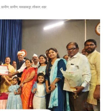
,
ग्रामीण
,
ग्रामीण
,
मावळकट्टा
,
लोकल
,
शहर