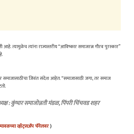
ावती आहे. त्यामुळेच त्यांना राज्यस्तरीय “आविष्कार समाजरत्न गौरव पुरस्कार”
े.
ीत, तर समाजासाठीचा जिवंत संदेश आहेत. “समाजासाठी जगा, तर समाज
टतो.
क्ष : कुंभार समाजोन्नती मंडळ, पिंपरी चिंचवड शहर
ावळच्या व्हॉट्सअ‍ॅप चॅनेलवर
)