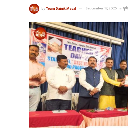
by
Team Dainik Maval
September 17, 2025
in
पुणे