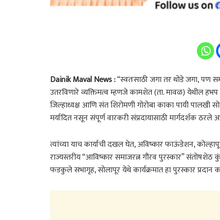
Dainik Maval News :
“स्वतःसाठी जगा तर थोडे जगा, पण समा
उतरविणारे व्यक्तिमत्व म्हणजे कामशेत (ता. मावळ) येथील हभप सं
जिल्हाध्यक्ष आणि संत शिरोमणी गोरोबा काका पायी पालखी सोहळ्या
मर्यादित नसून संपूर्ण वारकरी संप्रदायासाठी मार्गदर्शक ठरले आ
त्यांच्या याच कार्याची दखल घेत, अविष्कार फाऊंडेशन, कोल्हापू
राज्यस्तरीय “आविष्कार समाजरत्न गौरव पुरस्कार” संतोषशेठ कुंभा
फडकुले सभागृह, सोलापूर येथे कार्यक्रमात हा पुरस्कार प्रदान