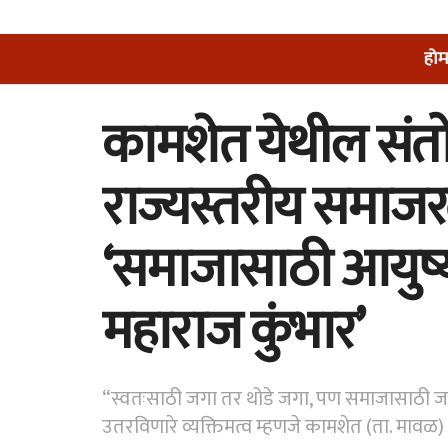
होम
कामशेत येथील संतोष
राज्यस्तरीय समाजरत्
‘समाजासाठी आयुष्य
महाराज कुंभार’
“स्वतःसाठी जगा तर थोडे जगा, पण समाजासाठी जगा 
उतरविणारे व्यक्तिमत्व म्हणजे कामशेत (ता. मावळ)