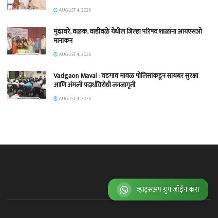
AUGUST 4, 2026
मुंढावरे, वळक, वाडीवळे येथील जिल्हा परिषद शाळांना आयएसओ
मानांकन
AUGUST 4, 2026
Vadgaon Maval : वडगाव मावळ पोलिसांकडून सायबर सुरक्षा
आणि अंमली पदार्थविरोधी जनजागृती
AUGUST 4, 2026
व्हाट्सअप ग्रुप जॉईन करा