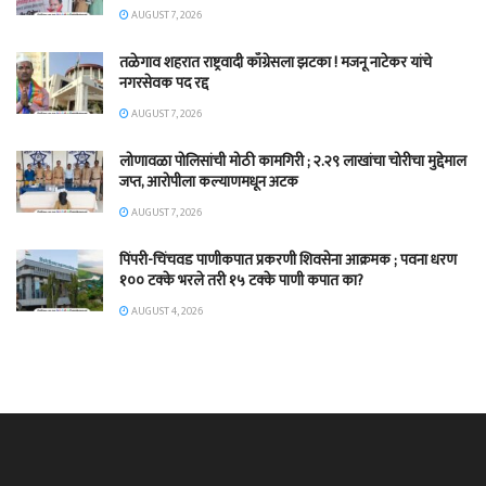
AUGUST 7, 2026
तळेगाव शहरात राष्ट्रवादी काँग्रेसला झटका ! मजनू नाटेकर यांचे
नगरसेवक पद रद्द
AUGUST 7, 2026
लोणावळा पोलिसांची मोठी कामगिरी ; २.२९ लाखांचा चोरीचा मुद्देमाल
जप्त, आरोपीला कल्याणमधून अटक
AUGUST 7, 2026
पिंपरी-चिंचवड पाणीकपात प्रकरणी शिवसेना आक्रमक ; पवना धरण
१०० टक्के भरले तरी १५ टक्के पाणी कपात का?
AUGUST 4, 2026