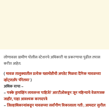
लोणावळा ग्रामीण पोलीस स्टेशनचे अधिकारी या प्रकरणाचा पुढील तपास
करीत आहेत.
(
मावळ तालुक्यातील प्रत्येक घडामोडीची अपडेट मिळवा दैनिक मावळच्या
व्हॉट्सअ‍ॅप चॅनेलवर
)
अधिक वाचा –
–
पक्के ड्रायव्हिंग लायसन्स पाहिजे? आरटीओकडून जून महिन्याचे वेळापत्रक
जाहीर, पाहा आवश्यक कागदपत्रे
–
जिल्हाधिकाऱ्यांकडून मावळच्या सर्वांगीण विकासाला गती ; आमदार सुनील