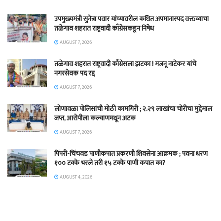
उपमुख्यमंत्री सुनेत्रा पवार यांच्यावरील कथित अपमानास्पद वक्तव्याचा
तळेगाव शहरात राष्ट्रवादी काँग्रेसकडून निषेध
AUGUST 7, 2026
तळेगाव शहरात राष्ट्रवादी काँग्रेसला झटका ! मजनू नाटेकर यांचे
नगरसेवक पद रद्द
AUGUST 7, 2026
लोणावळा पोलिसांची मोठी कामगिरी ; २.२९ लाखांचा चोरीचा मुद्देमाल
जप्त, आरोपीला कल्याणमधून अटक
AUGUST 7, 2026
पिंपरी-चिंचवड पाणीकपात प्रकरणी शिवसेना आक्रमक ; पवना धरण
१०० टक्के भरले तरी १५ टक्के पाणी कपात का?
AUGUST 4, 2026