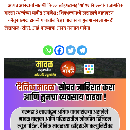
–
अत्यंत आनंदाची बातमी! किल्ले लोहगडासह ‘या’ १२ किल्ल्यांचा जागतिक
वारसा स्थळांच्या यादीत समावेश ; शिवभक्तांमध्ये उत्साहाचे वातावरण
–
कौतुकास्पद! टाकवे गावातील रिक्षा चालकाचा मुलगा बनला सनदी
लेखापाल (सीए), आई-वडिलांचा आनंद गगनात मावेना