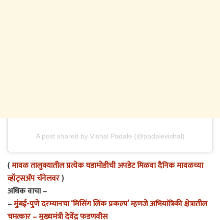
A post shared by Vishal Padale (@padalevishal)
(
मावळ तालुक्यातील प्रत्येक घडामोडीची अपडेट मिळवा दैनिक मावळच्या
व्हॉट्सअ‍ॅप चॅनेलवर
)
अधिक वाचा –
–
मुंबई-पुणे दरम्यानचा ‘मिसिंग लिंक प्रकल्प’ म्हणजे अभियांत्रिकी क्षेत्रातील
चमत्कार – मुख्यमंत्री देवेंद्र फडणवीस