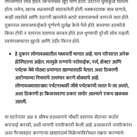
तपासणीत उघड झाले. किचनमध्ये खूप घाण होती. उंदरांनी धुमाकूळ घातला
होता. तसेच, खराब अन्नसामग्री साठवलेली होती. धक्कादायक बाब म्हणजे,
काही सडलेले आणि उंदरांनी खाल्लेले बटाटे वडापावमध्ये वापरले जात होते.
दुकानात साफसफाईकडे पूर्णपणे दुर्लक्ष केले गेले होते. कामगार हातमोजे
किंवा टोपी न वापरता वडापाव बनवत होते. हात धुण्याची पुरेशी सोय नव्हती.
स्वयंपाकघरात झुरळे आणि उंदीर फिरत होते.
हे दुकान लोणावळ्यातील मध्यवर्ती भागात आहे. याच परिसरात अनेक
हॉस्पिटल्स आहेत. त्यामुळे रुग्णांचे नातेवाईक, नर्स, डॉक्टर आणि
पर्यटक येथे मोठ्या प्रमाणात खाण्यासाठी येतात. अशा ठिकाणी
आरोग्याच्या नियमांचे उल्लंघन करणे धोक्याचे आहे.
लोणावळ्यासारख्या पर्यटनस्थळी जीथे पर्यटकांची सतत ये-जा असते,
अशा ठिकाणी हा किळसवाणा प्रकार समोर आल्याने एकच खळबळ
उडाली.
या घटनेनंतर अन्न व औषध प्रशासनाने चौधरी वडापाव सेंटरवर कठोर
कारवाई करावी, अशी मागणी नागरिकांनी केली आहे. प्रशासनाने नागरिकांना
अशा गैरव्यवहार करणाऱ्या खाद्यपदार्थ विक्रेत्यांविरोधात तक्रार करण्याचे