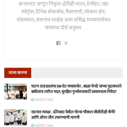
कन्सल्टंट म्हणून नियुक्त. ईटीव्ही भारत, डेलीहंट, महा
स्पोर्ट्स, दैनिक बोंबाबोंब, पैसापाणी, लोकल अ‍ॅप,
थोडक्यात, जळगाव लाईव्ह अशा प्रसिद्ध माध्यमांसोबत
कामाचा दीर्घ अनुभव.
ताज्या बातम्या
पाटण दरडग्रस्तांचा प्रश्न थेट मंत्र्यांसमोर ; बाळा भेगडे यांच्या पुढाकाराने
बाधितांना त्वरित मदत, सुरक्षित पुनर्वसनासाठी प्रशासनाला निवेदन
AUGUST 7, 2026
वडगाव मावळ : ढोरेवाडा येथील मोरया चौकात सीसीटीव्ही कॅमेरे
आणि ओपन जीम उभारण्याची मागणी
AUGUST 7, 2026