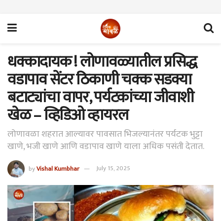
धक्कादायक ! लोणावळ्यातील प्रसिद्ध
वडापाव सेंटर ठिकाणी चक्क सडक्या
बटाट्यांचा वापर, पर्यटकांच्या जीवाशी
खेळ – व्हिडिओ व्हायरल
लोणावळा शहरात आल्यावर पावसात भिजल्यानंतर पर्यटक भुट्टा
खाणे, भजी खाणे आणि वडापाव खाणे याला अधिक पसंती देतात.
by
Vishal Kumbhar
July 15, 2025