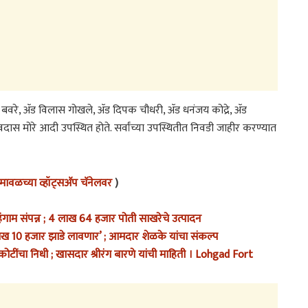
 बवरे, ॲड विलास गोखले, ॲड दिपक चौधरी, ॲड धनंजय कोद्रे, ॲड
मोरे आदी उपस्थित होते. सर्वांच्या उपस्थितीत निवडी जाहीर करण्यात
ावळच्या व्हॉट्सअ‍ॅप चॅनेलवर
)
गाम संपन्न ; 4 लाख 64 हजार पोती साखरेचे उत्पादन
लाख 10 हजार झाडे लावणार’ ; आमदार शेळके यांचा संकल्प
टींचा निधी ; खासदार श्रीरंग बारणे यांची माहिती । Lohgad Fort