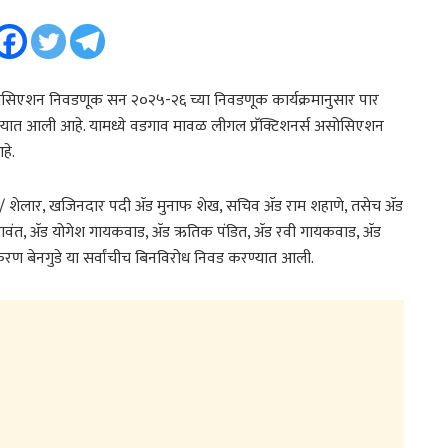
ोसिएशन निवडणूक सन २०२५-२६ च्या निवडणूक कार्यक्रमानुसार पार
्यात आली आहे. यामध्ये वडगाव मावळ लीगल प्रॅक्टिशनर्स असोसिएशन
हे.
ी / शेलार, खजिनदार पदी ॲड मुनाफ शेख, सचिव ॲड राम शहाणे, तसेच ॲड
ंत सावंत, ॲड योगेश गायकवाड, ॲड ऋतिक पंडित, ॲड रवी गायकवाड, ॲड
ण बेनगुडे या सर्वांचीच बिनविरोध निवड करण्यात आली.