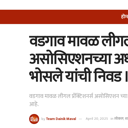
होम
वडगाव मावळ लीगल प
असोसिएशनच्या अध्
भोसले यांची निवड
वडगाव मावळ लीगल प्रॅक्टिशनर्स असोसिएशन च्या
आहे.
by
Team Dainik Maval
April 20, 2025
in
लोकल
,
श