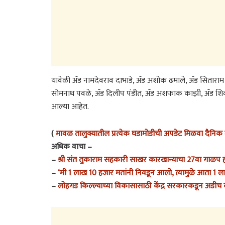
यावेळी ॲड नामदेवराव दाभाडे, ॲड अशोक ढमाले, ॲड सिताराम
सोमनाथ पवळे, ॲड दिलीप पंडीत, ॲड अशफाक काझी, ॲड शिवदास 
आल्या आहेत.
(
मावळ तालुक्यातील प्रत्येक घडामोडीची अपडेट मिळवा दैनिक म
अधिक वाचा –
–
श्री संत तुकाराम सहकारी साखर कारखान्याचा 27वा गाळप हं
–
‘मी 1 लाख 10 हजार मतांनी निवडून आलो, त्यामुळे आता 1 
–
लोहगड किल्ल्याच्या विकासासाठी केंद्र सरकारकडून अडीच को