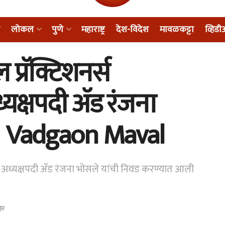
लोकल
पुणे
महाराष्ट्र
देश-विदेश
मावळकट्टा
व्हिड
्रॅक्टिशनर्स
यक्षपदी ॲड रंजना
 । Vadgaon Maval
 अध्यक्षपदी ॲड रंजना भोसले यांची निवड करण्यात आली
हर