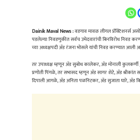
Dainik Maval News :
वडगाव मावळ लीगल प्रॅक्टिशनर्स अस
पडलेल्या निवडणुकीत सर्वच उमेदवारांची बिनविरोध निवड करण
च्या अध्यक्षपदी ॲड रंजना भोसले यांची निवड करण्यात आली आ
तर उपाध्यक्ष म्हणून ॲड सुबोध कालेकर, ॲड मोनाली कुलकर्ण
प्रणोती पिंगळे, तर सभासद म्हणून ॲड सागर शेटे, ॲड श्रीका
दिपाली आगळे, ॲड अनिता पळनिटकर, ॲड सुजाता घारे, ॲड किर