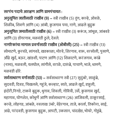
सरपंच पदाचे आरक्षण आणि ग्रामपंचायत :
अनुसूचित जातीसाठी राखीव (9) –
स्त्री राखीव (5) तुंग, कान्हे, ओवळे,
शिळींब, शिवणे आणि (4) आंबी, कुजगाव पमा, नाणे, आढले बुद्रुक
अनुसूचित जमातीसाठी राखीव (6) –
स्त्री राखीव (3) करूंज, जांभूळ, जांबवडे
आणि (3) डोंगरगाव, मळवंडी ठुले, देवले.
नागरिकांचा मागास प्रवर्गासाठी राखीव (ओबीसी) (25) –
स्त्री राखीव (13)
सोमाटणे, कुरवंडे, सांगवडे, खडकाळा, मोरवे, शिरगाव, वारू, वरसोली, पुसाणे,
औंढे खुर्द, बऊर, खांडशी, पाटण आणि (12) शिळाटणे, करंजगाव, कांब्रे
(नामा), मळवली, यलघोल, सांगीसे, वराळे, दारुंब्रे, पाचाणे, भाजे, धामणे,
मळवंडी ढोरे.
सर्वसाधारण वर्गासाठी (53) –
सर्वसाधारण स्त्री (27) सुदुंबरे, साळुंब्रे,
सुदवडी, दिवड, चिखलसे, गहुंजे, कल्हाट, साते, आढले खुर्द, डाहुली,
इंदोरी,निगडे, टाकवे बुद्रुक, थुगाव, शिवली, गोवित्री, उर्से, कुसगाव खुर्द,
महागाव, घोणशेत, कोथुर्णे आणि सर्वसाधारण (26) आजिवली, ठाकूरसाई,
कान्हे, लोहगड, आंबळे, नवलाख उंबरे, वेहेरगाव, ताजे, कार्ला, तिकोना, साई,
आढे, परंदवडी, कुसगाव बुद्रुक, आपटी, उकसान, चांदखेड, भोयरे, गोडुंब्रे,