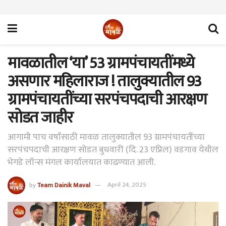
मावळातील ‘या’ 53 ग्रामपंचायतींमध्ये
असणार महिलाराज ! तालुक्यातील 93
ग्रामपंचायतींच्या सरपंचपदाची आरक्षण
सोडत जाहीर
आगामी पाच वर्षांसाठी मावळ तालुक्यातील 93 ग्रामपंचायतींच्या
सरपंचपदाची आरक्षण सोडत बुधवारी (दि. 23 एप्रिल) वडगाव येथील
भेगडे लॉन्स मंगल कार्यालयात काढण्यात आली.
by
Team Dainik Maval
April 24, 2025