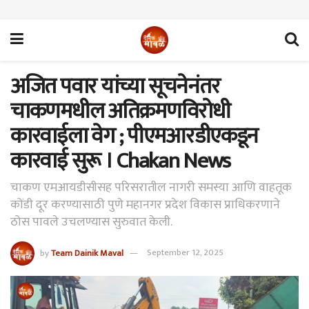
अजित पवार यांच्या सूचनेनंतर
चाकणमधील अतिक्रमणविरोधी
कारवाईला वेग ; पीएमआरडीएकडून
कारवाई सुरू । Chakan News
चाकण एमआयडीसीसह परिसरातील नागरी समस्या आणि वाहतूक
कोंडी दूर करण्यासाठी पुणे महानगर प्रदेश विकास प्राधिकरणाने
ठोस पावले उचलण्यास सुरुवात केली.
by
Team Dainik Maval
September 12, 2025