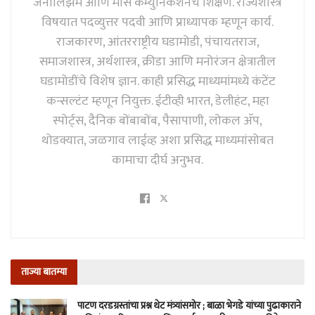
जर्नालिझम आणि मास कम्युनिकेशनचे शिक्षण. राज्यशास्त्र
विषयात पदव्युत्तर पदवी आणि प्राध्यापक म्हणून कार्य.
राजकारण, आंतरराष्ट्रीय घडामोडी, पंचायतराज,
समाजशास्त्र, अर्थशास्त्र, क्रीडा आणि मनोरंजन क्षेत्रातील
घडामोडींचे विशेष ज्ञान. काही प्रसिद्ध माध्यमांमध्ये कंटेंट
कन्सल्टंट म्हणून नियुक्त. ईटीव्ही भारत, डेलीहंट, महा
स्पोर्ट्स, दैनिक बोंबाबोंब, पैसापाणी, लोकल अ‍ॅप,
थोडक्यात, जळगाव लाईव्ह अशा प्रसिद्ध माध्यमांसोबत
कामाचा दीर्घ अनुभव.
ताज्या बातम्या
पाटण दरडग्रस्तांचा प्रश्न थेट मंत्र्यांसमोर ; बाळा भेगडे यांच्या पुढाकाराने