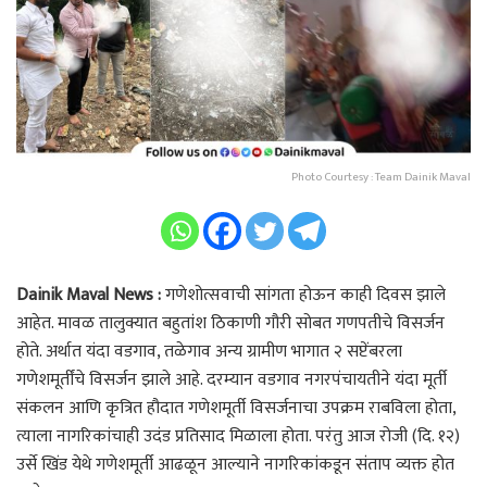
Photo Courtesy : Team Dainik Maval
Dainik Maval News :
गणेशोत्सवाची सांगता होऊन काही दिवस झाले
आहेत. मावळ तालुक्यात बहुतांश ठिकाणी गौरी सोबत गणपतीचे विसर्जन
होते. अर्थात यंदा वडगाव, तळेगाव अन्य ग्रामीण भागात २ सप्टेंबरला
गणेशमूर्तींचे विसर्जन झाले आहे. दरम्यान वडगाव नगरपंचायतीने यंदा मूर्ती
संकलन आणि कृत्रित हौदात गणेशमूर्ती विसर्जनाचा उपक्रम राबविला होता,
त्याला नागरिकांचाही उदंड प्रतिसाद मिळाला होता. परंतु आज रोजी (दि. १२)
उर्से खिंड येथे गणेशमूर्ती आढळून आल्याने नागरिकांकडून संताप व्यक्त होत