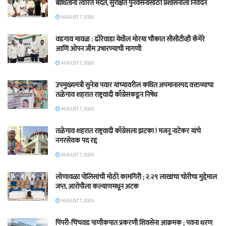
बाधितांना त्वरित मदत, सुरक्षित पुनर्वसनासाठी प्रशासनाला निवेदन
AUGUST 7, 2026
वडगाव मावळ : ढोरेवाडा येथील मोरया चौकात सीसीटीव्ही कॅमेरे
आणि ओपन जीम उभारण्याची मागणी
AUGUST 7, 2026
उपमुख्यमंत्री सुनेत्रा पवार यांच्यावरील कथित अपमानास्पद वक्तव्याचा
तळेगाव शहरात राष्ट्रवादी काँग्रेसकडून निषेध
AUGUST 7, 2026
तळेगाव शहरात राष्ट्रवादी काँग्रेसला झटका ! मजनू नाटेकर यांचे
नगरसेवक पद रद्द
AUGUST 7, 2026
लोणावळा पोलिसांची मोठी कामगिरी ; २.२९ लाखांचा चोरीचा मुद्देमाल
जप्त, आरोपीला कल्याणमधून अटक
AUGUST 7, 2026
पिंपरी-चिंचवड पाणीकपात प्रकरणी शिवसेना आक्रमक ; पवना धरण