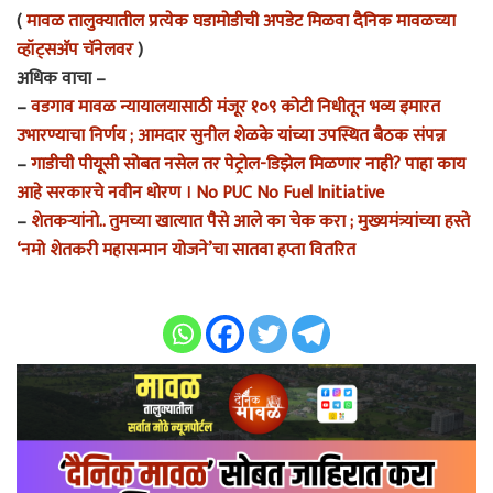
(
मावळ तालुक्यातील प्रत्येक घडामोडीची अपडेट मिळवा दैनिक मावळच्या
व्हॉट्सअ‍ॅप चॅनेलवर
)
अधिक वाचा –
–
वडगाव मावळ न्यायालयासाठी मंजूर १०९ कोटी निधीतून भव्य इमारत
उभारण्याचा निर्णय ; आमदार सुनील शेळके यांच्या उपस्थित बैठक संपन्न
–
गाडीची पीयूसी सोबत नसेल तर पेट्रोल-डिझेल मिळणार नाही? पाहा काय
आहे सरकारचे नवीन धोरण । No PUC No Fuel Initiative
–
शेतकऱ्यांनो.. तुमच्या खात्यात पैसे आले का चेक करा ; मुख्यमंत्र्यांच्या हस्ते
‘नमो शेतकरी महासन्मान योजने’चा सातवा हप्ता वितरित