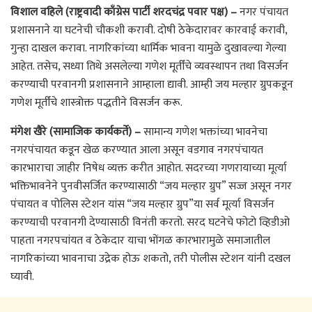
विशाल वहिले (राष्ट्रवादी काँग्रेस पार्टी शरदचंद्र पवार पक्ष) –
नगर पंचायत
प्रशासनाने या घटनेची चौकशी करावी. दोषी ठेकेदारावर कारवाई करावी,
गुन्हा दाखल करावा. नागरिकांच्या धार्मिक भावना यामुळे दुखावल्या गेल्या
आहेत. तसेच, सध्या तिथे असलेल्या गणेश मूर्तींचे व्यवस्थापन तथा विसर्जन
करण्याची परवानगी प्रशासनाने आम्हाला द्यावी. आम्ही जय मल्हार ग्रुपकडून
गणेश मूर्तींचे शास्त्रोक्त पद्धतीने विसर्जन करू.
मंगेश खैरे (सामाजिक कार्यकर्ते) –
सामान्य गणेश भक्तांच्या भावनेचा
नगरपंचायत कडून खेळ करण्यात आला असून वडगाव नगरपंचायत
कारभाराचा जाहीर निषेध व्यक्त करीत आहोत. सदरच्या गणरायाच्या मूर्त्या
भक्तिभावनेने पुनवीसर्जित करण्यासाठी “जय मल्हार ग्रुप” सज्ज असून नगर
पंचायत व पोलिस स्टेशन यांस “जय मल्हार ग्रुप”या सर्व मूर्त्या विसर्जन
करण्याची परवानगी देण्यासाठी विनंती करतो. सरद घटनेचे फोटो व्हिडीओ
पाहता नगरपचांयत व ठेकेदार याचा भोंगळ कारभारामुळे समाजातील
नागरिकांच्या भावनाचा उद्रेक होऊ शकतो, तरी पोलीस स्टेशन यांनी दखल
घ्यावी.