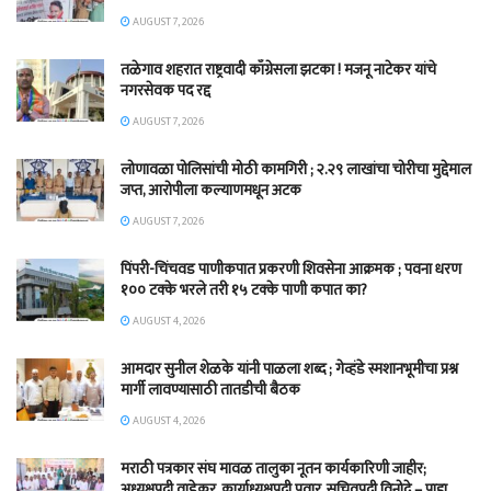
AUGUST 7, 2026
तळेगाव शहरात राष्ट्रवादी काँग्रेसला झटका ! मजनू नाटेकर यांचे
नगरसेवक पद रद्द
AUGUST 7, 2026
लोणावळा पोलिसांची मोठी कामगिरी ; २.२९ लाखांचा चोरीचा मुद्देमाल
जप्त, आरोपीला कल्याणमधून अटक
AUGUST 7, 2026
पिंपरी-चिंचवड पाणीकपात प्रकरणी शिवसेना आक्रमक ; पवना धरण
१०० टक्के भरले तरी १५ टक्के पाणी कपात का?
AUGUST 4, 2026
आमदार सुनील शेळके यांनी पाळला शब्द ; गेव्हंडे स्मशानभूमीचा प्रश्न
मार्गी लावण्यासाठी तातडीची बैठक
AUGUST 4, 2026
मराठी पत्रकार संघ मावळ तालुका नूतन कार्यकारिणी जाहीर;
अध्यक्षपदी वाडेकर, कार्याध्यक्षपदी पवार, सचिवपदी विनोदे – पाहा