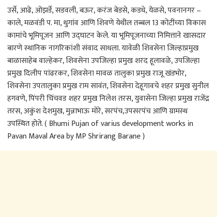
उर्से, आढे, ओझर्डे, सडवली, बऊर, करंज बेडसे, कडधे, येळसे, पवनानगर –
काले, मळवंडी प. मा, थुगांव आणि शिवणे येथील तब्बल 13 कोटींच्या विकास
कामांचे भूमिपूजन आणि उद्घाटन केले. या भूमिपूजनाच्या निमित्ताने खासदार
बारणे स्थानिक नागरिकांशी संवाद साधला. यावेळी शिवसेना जिल्हाप्रमुख
बाळासाहेब वाल्हेकर, शिवसेना उपजिल्हा प्रमुख शरद हूलावळे, उपजिल्हा
प्रमुख दिलीप पांढरकर, शिवसेना मावळ तालुका प्रमुख राजू खंडभोर,
शिवसेना उपतालुका प्रमुख राम सावंत, शिवसेना देहूगावचे शहर प्रमुख सुनील
हगवणे, पिंपरी चिंचवड शहर प्रमुख निलेश तरस, युवासेना जिल्हा प्रमुख राजेंद्र
तरस, अकुंश देशमुख, मुन्नाभाऊ मोरे, सरपंच,उपसरपंच आणि ग्रामस्थ
उपस्थित होते. ( Bhumi Pujan of varius development works in
Pavan Maval Area by MP Shrirang Barane )