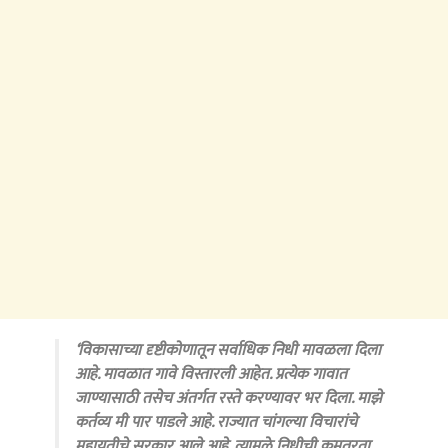
‘विकासाच्या दृष्टीकोणातून सर्वाधिक निधी मावळला दिला
आहे. मावळात गावे विस्तारली आहेत. प्रत्येक गावात
जाण्यासाठी तसेच अंतर्गत रस्ते करण्यावर भर दिला. माझे
कर्तव्य मी पार पाडले आहे. राज्यात चांगल्या विचारांचे
महायुतीचे सरकार आले आहे. त्यामुळे निधीची कमतरता