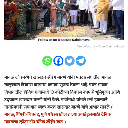
Photo Courtesy : Team Dainik Maval
मावळ लोकसभेचे खासदार श्रीरंग बारणे यांनी मतदारसंघातील मावळ
तालुक्यात विकास कामांचा धडाका सुरुच ठेवला आहे. पवन मावळ
विभागातील विविध गावांमध्ये 13 कोटींच्या विकास कामांचे भूमिपूजन आणि
उद्घाटन खासदार बारणे यांनी केले. गावांमध्ये चांगले रस्ते झाल्याने
नागरिकांनी समाधान व्यक्त करत खासदार बारणे यांचे आभार मानले. (
मावळ, पिंपरी-चिंचवड, पुणे परिसरातील ताज्या अपडेट्ससाठी दैनिक
मावळचा व्हॉट्सअ‍ॅप चॅनेल जॉईन करा
)