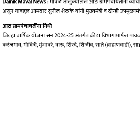
Dainik Maval News :
मावळ तालुक्यातील आठ ग्रामपंचायतींना व्याया
असून याबद्दल आमदार सुनील शेळके यांनी मुख्यमंत्री व दोन्ही उपमुख्यमं
आठ ग्रामपंचायतींना निधी
जिल्हा वार्षिक योजना सन 2024-25 अंतर्गत क्रीडा विभागामार्फत माव
करंजगाव, गोवित्री, मुंञावरे, वारू, शिरदे, शिळींब, साते (ब्राह्मणवाडी)