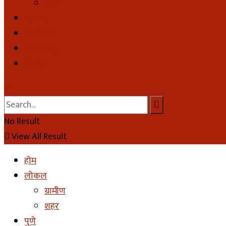
शहर
महाराष्ट्र
देश-विदेश
मावळकट्टा
व्हिडीओ
No Result
View All Result
होम
लोकल
ग्रामीण
शहर
पुणे