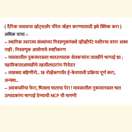
(
दैनिक मावळचा व्हॉट्सअ‍ॅप चॅनेल जॉइन करण्यासाठी इथे क्लिक करा
)
अधिक वाचा –
–
स्थानिक स्वराज्य संस्थांच्या निवडणुकांमध्ये व्हीव्हीपॅट मशीनचा वापर शक्य
नाही ; निवडणूक आयोगाचे स्पष्टीकरण
–
मावळातील नुकसानग्रस्त भातउत्पादक शेतकऱ्यांना तातडीने भरपाई द्या ;
महाविकासआघाडीचे तहसीलदारांना निवेदन
–
लाडक्या बहिणींनो… 18 नोव्हेंबरपर्यंत ई-केवायसी प्रक्रिया पूर्ण करा,
अन्यथा…
–
अवकाळीचा फेरा, भिजला भाताचा पेरा ! मावळातील नुकसानग्रस्त भात
उत्पादकांना भरपाई देण्याची NCP ची मागणी