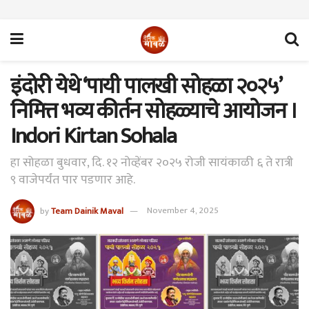
इंदोरी येथे ‘पायी पालखी सोहळा २०२५’
निमित्त भव्य कीर्तन सोहळ्याचे आयोजन ।
Indori Kirtan Sohala
हा सोहळा बुधवार, दि. १२ नोव्हेंबर २०२५ रोजी सायंकाळी ६ ते रात्री
९ वाजेपर्यंत पार पडणार आहे.
by
Team Dainik Maval
November 4, 2025