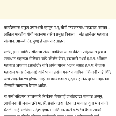
कार्यक्रमास प्रमुख उपस्थिती म्हणून प.पू. योगी निरंजननाथ महाराज, सचिव –
अखिल भारतीय योगी महासभा तसेच प्रमुख विश्वस्त – संत ज्ञानेश्वर महाराज
संस्थान, आळंदी (दे. पुणे) हे लाभणार आहेत.
भक्ती, ज्ञान आणि संगीताचा संगम घडविणाऱ्या या कीर्तन सोहळ्यात ह.भ.प.
समाधान महाराज भोजेकर यांचे कीर्तन सेवा, वारकरी गंधर्व ह.भ.प. ओंकार
महाराज जगताप (आळंदी) यांचे अभंग गायन, भजन सम्राट ह.भ.प. कैलास
महाराज पवार (जालना) यांचे भजन तसेच गवळण गायिका शिवानी ताई शिंदे
यांचे सादरीकरण होणार आहे. या कार्यक्रमास मृदंग महामेरू कृष्णा महाराज
भोरकडे तालसाथ देणार आहेत.
या सर्व भक्तिमय उपक्रमाचे निमंत्रक मेघाताई प्रशांतदादा भागवत असून,
आयोजनाची जबाबदारी मा. श्री. प्रशांतदादा चंद्रकांत भागवत युवा मंच यांनी
घेतली आहे. भक्तीचा संदेश देणारा आणि वारकरी परंपरेचे वैभव साजरे