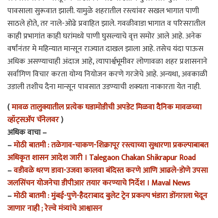
पावसाला सुरूवात झाली. यामुळे शहरातील रस्त्यांवर सखल भागात पाणी
साठले होते, तर नाले-ओढे प्रवाहित झाले. गवळीवाडा भागात व परिसरातील
काही प्रभागांत काही घरांमध्ये पाणी घुसल्याचे वृत्त समोर आले आहे. अनेक
वर्षांनंतर मे महिन्यात मान्सून राज्यात दाखल झाला आहे. तसेच यंदा पाऊस
अधिक असण्याचाही अंदाज आहे, त्यापार्श्वभूमीवर लोणावळा शहर प्रशासनाने
सर्वांगिण विचार करता योग्य नियोजन करणे गरजेचे आहे. अन्यथा, अवकाळी
उडाली तशीच दैना मान्सून पावसात उडण्याची शक्यता नाकारता येत नाही.
(
मावळ तालुक्यातील प्रत्येक घडामोडीची अपडेट मिळवा दैनिक मावळच्या
व्हॉट्सअ‍ॅप चॅनेलवर
)
अधिक वाचा –
–
मोठी बातमी : तळेगाव-चाकण-शिक्रापूर रस्त्याच्या सुधारणा प्रकल्पाबाबत
अधिकृत शासन आदेश जारी । Talegaon Chakan Shikrapur Road
–
वडीवळे धरण डावा-उजवा कालवा बंदिस्त करणे आणि आढले-डोणे उपसा
जलसिंचन योजनेचा डीपीआर तयार करण्याचे निर्देश । Maval News
–
मोठी बातमी : मुंबई-पुणे-हैदराबाद बुलेट ट्रेन प्रकल्प भंडारा डोंगराला भेदून
जाणार नाही ; रेल्वे मंत्र्यांचे आश्वासन