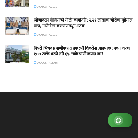
AUGUST 7, 2026
लोणावळा पोलिसांची मोठी कामगिरी ; २.२९ लाखांचा चोरीचा मुद्देमाल
जप्त, आरोपीला कल्याणमधून अटक
AUGUST 7, 2026
पिंपरी-चिंचवड पाणीकपात प्रकरणी शिवसेना आक्रमक ; पवना धरण
१०० टक्के भरले तरी १५ टक्के पाणी कपात का?
AUGUST 4, 2026
व्हाट्सअप ग्रुप जॉईन करा