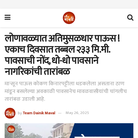
लोणावळ्यात अतिमुसळधार पाऊस !
एकाच दिवसात तब्बल २३३ मि.मी.
पावसाची नोंद, धो-धो पावसाने
नागरिकांची तारांबळ
मान्सून पाऊस कोकण किनारपट्टीला धडकलेला असताना ठाण
मांडून बसलेल्या अवकाळी पावसानेच मावळवासीयांची चांगलीच
तारांबळ उडाली आहे.
by
Team Dainik Maval
May 26, 2025