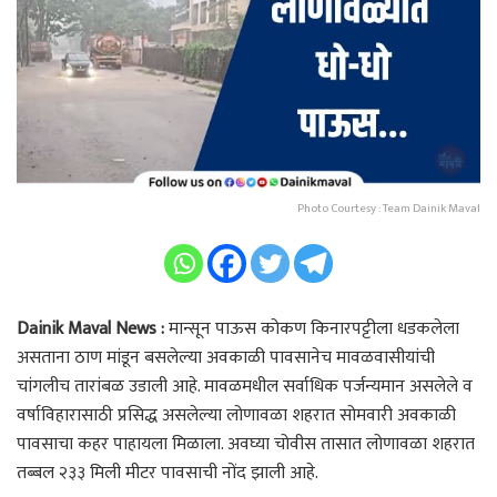
Photo Courtesy : Team Dainik Maval
Dainik Maval News :
मान्सून पाऊस कोकण किनारपट्टीला धडकलेला
असताना ठाण मांडून बसलेल्या अवकाळी पावसानेच मावळवासीयांची
चांगलीच तारांबळ उडाली आहे. मावळमधील सर्वाधिक पर्जन्यमान असलेले व
वर्षाविहारासाठी प्रसिद्ध असलेल्या लोणावळा शहरात सोमवारी अवकाळी
पावसाचा कहर पाहायला मिळाला. अवघ्या चोवीस तासात लोणावळा शहरात
तब्बल २३३ मिली मीटर पावसाची नोंद झाली आहे.