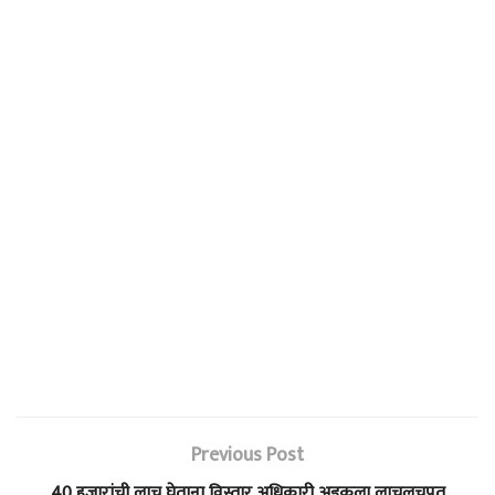
Previous Post
40 हजारांची लाच घेताना विस्तार अधिकारी अडकला लाचलुचपत