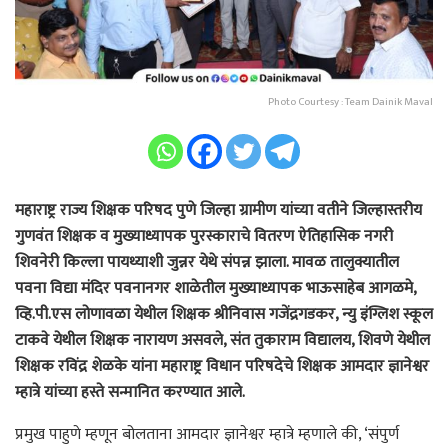
Photo Courtesy : Team Dainik Maval
महाराष्ट्र राज्य शिक्षक परिषद पुणे जिल्हा ग्रामीण यांच्या वतीने जिल्हास्तरीय
गुणवंत शिक्षक व मुख्याध्यापक पुरस्काराचे वितरण ऐतिहासिक नगरी
शिवनेरी किल्ला पायथ्याशी जुन्नर येथे संपन्न झाला. मावळ तालुक्यातील
पवना विद्या मंदिर पवनानगर शाळेतील मुख्याध्यापक भाऊसाहेब आगळमे,
व्हि.पी.एस लोणावळा येथील शिक्षक श्रीनिवास गजेंद्रगडकर, न्यु इंग्लिश स्कूल
टाकवे येथील शिक्षक नारायण असवले, संत तुकाराम विद्यालय, शिवणे येथील
शिक्षक रविंद्र शेळके यांना महाराष्ट्र विधान परिषदेचे शिक्षक आमदार ज्ञानेश्वर
म्हात्रे यांच्या हस्ते सन्मानित करण्यात आले.
प्रमुख पाहुणे म्हणून बोलताना आमदार ज्ञानेश्वर म्हात्रे म्हणाले की, ‘संपुर्ण