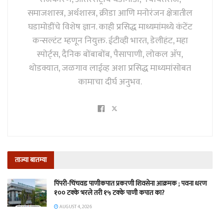
समाजशास्त्र, अर्थशास्त्र, क्रीडा आणि मनोरंजन क्षेत्रातील
घडामोडींचे विशेष ज्ञान. काही प्रसिद्ध माध्यमांमध्ये कंटेंट
कन्सल्टंट म्हणून नियुक्त. ईटीव्ही भारत, डेलीहंट, महा
स्पोर्ट्स, दैनिक बोंबाबोंब, पैसापाणी, लोकल अ‍ॅप,
थोडक्यात, जळगाव लाईव्ह अशा प्रसिद्ध माध्यमांसोबत
कामाचा दीर्घ अनुभव.
ताज्या बातम्या
पिंपरी-चिंचवड पाणीकपात प्रकरणी शिवसेना आक्रमक ; पवना धरण
१०० टक्के भरले तरी १५ टक्के पाणी कपात का?
AUGUST 4, 2026