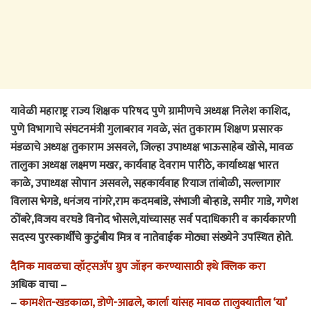
यावेळी महाराष्ट्र राज्य शिक्षक परिषद पुणे ग्रामीणचे अध्यक्ष निलेश काशिद,
पुणे विभागाचे संघटनमंत्री गुलाबराव गवळे, संत तुकाराम शिक्षण प्रसारक
मंडळाचे अध्यक्ष तुकाराम असवले, जिल्हा उपाध्यक्ष भाऊसाहेब खोसे, मावळ
तालुका अध्यक्ष लक्ष्मण मखर, कार्यवाह देवराम पारीठे, कार्याध्यक्ष भारत
काळे, उपाध्यक्ष सोपान असवले, सहकार्यवाह रियाज तांबोळी, सल्लागार
विलास भेगडे, धनंजय नांगरे,राम कदमबांडे, संभाजी बोऱ्हाडे, समीर गाडे, गणेश
ठोंबरे,विजय वरघडे विनोद भोसले,यांच्यासह सर्व पदाधिकारी व कार्यकारणी
सदस्य पुरस्कार्थींचे कुटुंबीय मित्र व नातेवाईक मोठ्या संख्येने उपस्थित होते.
दैनिक मावळचा व्हॉट्सअ‍ॅप ग्रुप जॉइन करण्यासाठी इथे क्लिक करा
अधिक वाचा –
–
कामशेत-खडकाळा, डोणे-आढले, कार्ला यांसह मावळ तालुक्यातील ‘या’