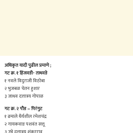
अधिकृत यादी पुढील प्रमाणे ;
गट क्र. १ हिंजवडी- ताथवडे
१ नवले विदुराजी विठोबा
२ भुजबळ चेतन हुशार
३ जाधव दत्तात्रय गोपाळ
गट क्र. २ पौड – पिरंगुट
१ ढमाले धैर्यशील रमेशचंद्र
२ गायकवाड पशवंत सत्तू
३ उभे दत्तात्रय शंकरराव