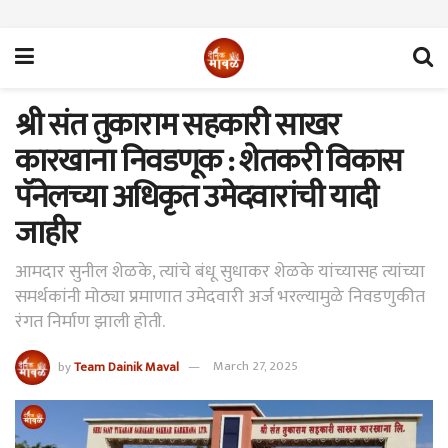
श्री संत तुकाराम सहकारी साखर
कारखाना निवडणूक : शेतकरी विकास
पॅनेलच्या अधिकृत उमेदवारांची यादी
जाहीर
आमदार सुनील शेळके, त्यांचे बंधू सुधाकर शेळके यांच्यासह त्यांच्या
समर्थकांनी मोठ्या प्रमाणात उमेदवारी अर्ज भरल्यामुळे निवडणुकीत
रंगत निर्माण झाली होती.
by
Team Dainik Maval
March 27, 2025