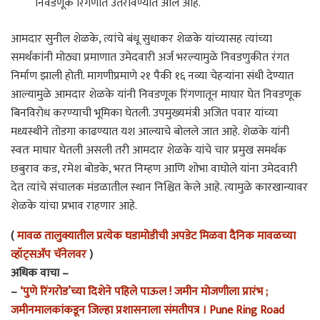
निवडणूक रिंगणात उतरविण्यात आले आहे.
आमदार सुनील शेळके, त्यांचे बंधू सुधाकर शेळके यांच्यासह त्यांच्या
समर्थकांनी मोठ्या प्रमाणात उमेदवारी अर्ज भरल्यामुळे निवडणुकीत रंगत
निर्माण झाली होती. मागणीप्रमाणे २१ पैकी १६ नव्या चेहऱ्यांना संधी देण्यात
आल्यामुळे आमदार शेळके यांनी निवडणूक रिंगणातून माघार घेत निवडणूक
बिनविरोध करण्याची भूमिका घेतली. उपमुख्यमंत्री अजित पवार यांच्या
मध्यस्थीने तोडगा काढण्यात यश आल्याचे बोलले जात आहे. शेळके यांनी
स्वतः माघार घेतली असली तरी आमदार शेळके यांचे चार प्रमुख समर्थक
छबुराव कड, रमेश बोडके, भरत निम्हण आणि शोभा वाघोले यांना उमेदवारी
देत त्यांचे संचालक मंडळातील स्थान निश्चित केले आहे. त्यामुळे कारखान्यावर
शेळके यांचा प्रभाव राहणार आहे.
(
मावळ तालुक्यातील प्रत्येक घडामोडीची अपडेट मिळवा दैनिक मावळच्या
व्हॉट्सअ‍ॅप चॅनेलवर
)
अधिक वाचा –
–
‘पुणे रिंगरोड’च्या दिशेने पहिले पाऊल ! जमीन मोजणीला प्रारंभ ;
जमीनमालकांकडून जिल्हा प्रशासनाला संमतीपत्र । Pune Ring Road