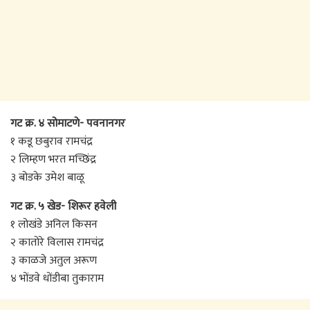
गट क्र. ४ सोमाटणे- पवनानगर
१ कडू छबुराव रामचंद्र
२ लिम्हण भरत मच्छिंद्र
३ बोडके उमेश बाळू
गट क्र. ५ खेड- शिरूर हवेली
१ लोखंडे अनिल किसन
२ कातोरे विलास रामचंद्र
३ काळजे अतुल अरूण
४ भोंडवे धोंडीबा तुकाराम