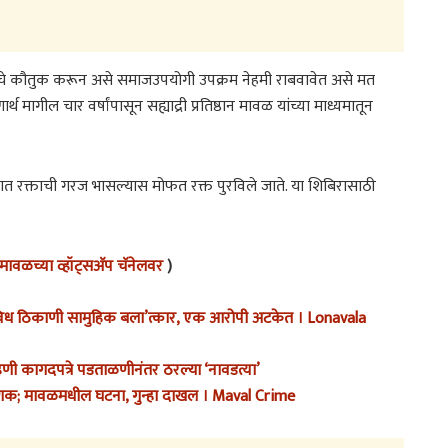
कांचे कौतुक करून असे समाजउपयोगी उपक्रम नेहमी राबवावेत असे मत
ार्थ मागील चार वर्षांपासून सह्याद्री प्रतिष्ठान मावळ यांच्या माध्यमातून
विष्यात रक्ताची गरज भासल्यास मोफत रक्त पुरविले जाते. या शिबिरासाठी
ावळच्या व्हॉट्सअ‍ॅप चॅनेलवर
)
िध ठिकाणी सामुहिक बला’त्कार, एक आरोपी अटकेत । Lonavala
िणी कागदपत्रे पडताळणीनंतर ठरल्या ‘नावडत्या’
ूणक; मावळमधील घटना, गुन्हा दाखल । Maval Crime