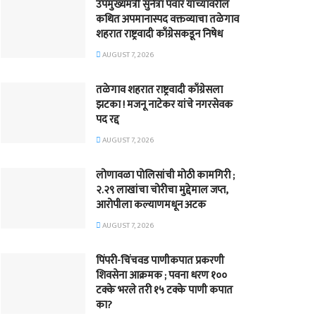
उपमुख्यमंत्री सुनेत्रा पवार यांच्यावरील
कथित अपमानास्पद वक्तव्याचा तळेगाव
शहरात राष्ट्रवादी काँग्रेसकडून निषेध
AUGUST 7, 2026
तळेगाव शहरात राष्ट्रवादी काँग्रेसला
झटका ! मजनू नाटेकर यांचे नगरसेवक
पद रद्द
AUGUST 7, 2026
लोणावळा पोलिसांची मोठी कामगिरी ;
२.२९ लाखांचा चोरीचा मुद्देमाल जप्त,
आरोपीला कल्याणमधून अटक
AUGUST 7, 2026
पिंपरी-चिंचवड पाणीकपात प्रकरणी
शिवसेना आक्रमक ; पवना धरण १००
टक्के भरले तरी १५ टक्के पाणी कपात
का?