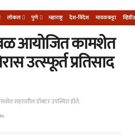
म
लोकल
पुणे
महाराष्ट्र
देश-विदेश
मावळकट्टा
व्हिड
ान मावळ आयोजित कामशेत
ास उत्स्फूर्त प्रतिसाद
कामशेत शहरातील डॉक्टर उपस्थित होते.
मीण