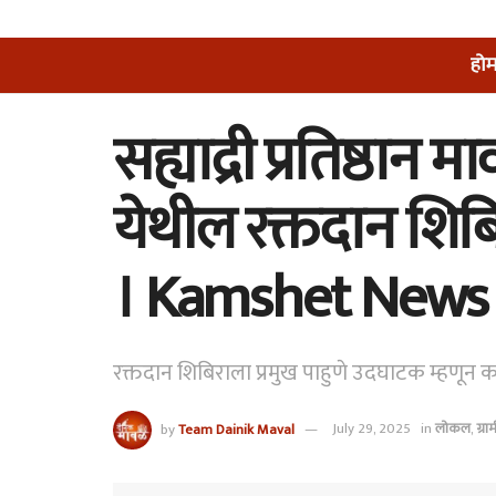
हो
सह्याद्री प्रतिष्ठ
येथील रक्तदान शिबिर
। Kamshet News
रक्तदान शिबिराला प्रमुख पाहुणे उदघाटक म्हणून 
by
Team Dainik Maval
July 29, 2025
in
लोकल
,
ग्रा