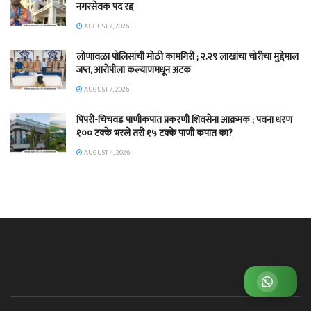
नगरसेवक पद रद्द
AUGUST 7, 2026
लोणावळा पोलिसांची मोठी कामगिरी ; २.२९ लाखांचा चोरीचा मुद्देमाल
जप्त, आरोपीला कल्याणमधून अटक
AUGUST 7, 2026
पिंपरी-चिंचवड पाणीकपात प्रकरणी शिवसेना आक्रमक ; पवना धरण
१०० टक्के भरले तरी १५ टक्के पाणी कपात का?
AUGUST 4, 2026
व्हाट्सअप ग्रुप जॉईन करा