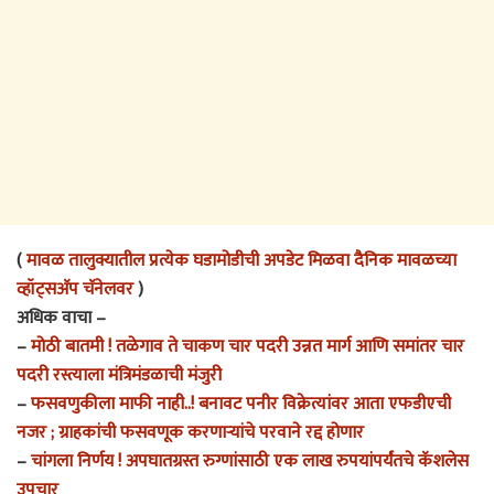
(
मावळ तालुक्यातील प्रत्येक घडामोडीची अपडेट मिळवा दैनिक मावळच्या
व्हॉट्सअ‍ॅप चॅनेलवर
)
अधिक वाचा –
–
मोठी बातमी ! तळेगाव ते चाकण चार पदरी उन्नत मार्ग आणि समांतर चार
पदरी रस्त्याला मंत्रिमंडळाची मंजुरी
–
फसवणुकीला माफी नाही..! बनावट पनीर विक्रेत्यांवर आता एफडीएची
नजर ; ग्राहकांची फसवणूक करणाऱ्यांचे परवाने रद्द होणार
–
चांगला निर्णय ! अपघातग्रस्त रुग्णांसाठी एक लाख रुपयांपर्यंतचे कॅशलेस
उपचार