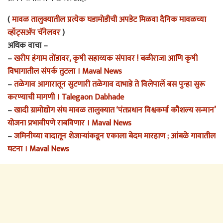
(
मावळ तालुक्यातील प्रत्येक घडामोडीची अपडेट मिळवा दैनिक मावळच्या
व्हॉट्सअ‍ॅप चॅनेलवर
)
अधिक वाचा –
–
खरीप हंगाम तोंडावर, कृषी सहाय्यक संपावर ! बळीराजा आणि कृषी
विभागातील संपर्क तुटला । Maval News
–
तळेगाव आगारातून सुटणारी तळेगाव दाभाडे ते विलेपार्ले बस पुन्हा सुरू
करण्याची मागणी । Talegaon Dabhade
–
खादी ग्रामोद्योग संघ मावळ तालुक्यात ‘पंतप्रधान विश्वकर्मा कौशल्य सन्मान’
योजना प्रभावीपणे राबविणार । Maval News
–
जमिनीच्या वादातून शेजाऱ्यांकडून एकाला बेदम मारहाण ; आंबळे गावातील
घटना । Maval News