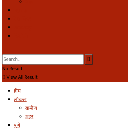
शहर
महाराष्ट्र
देश-विदेश
मावळकट्टा
व्हिडीओ
No Result
View All Result
होम
लोकल
ग्रामीण
शहर
पुणे