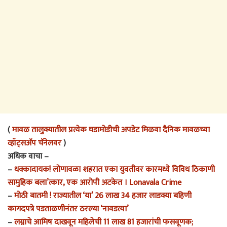
(
मावळ तालुक्यातील प्रत्येक घडामोडीची अपडेट मिळवा दैनिक मावळच्या
व्हॉट्सअ‍ॅप चॅनेलवर
)
अधिक वाचा –
–
धक्कादायक! लोणावळा शहरात एका युवतीवर कारमध्ये विविध ठिकाणी
सामुहिक बला’त्कार, एक आरोपी अटकेत । Lonavala Crime
–
मोठी बातमी ! राज्यातील ‘या’ 26 लाख 34 हजार लाडक्या बहिणी
कागदपत्रे पडताळणीनंतर ठरल्या ‘नावडत्या’
–
लग्नाचे आमिष दाखवून महिलेची 11 लाख 81 हजारांची फसवूणक;