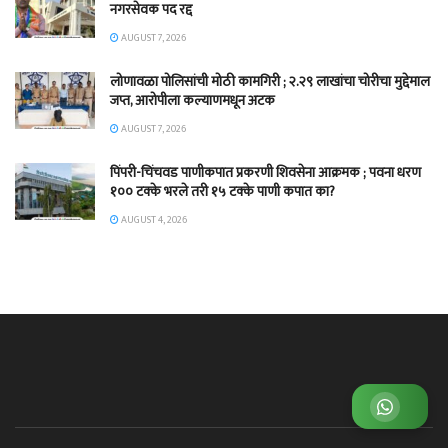
नगरसेवक पद रद्द
AUGUST 7, 2026
लोणावळा पोलिसांची मोठी कामगिरी ; २.२९ लाखांचा चोरीचा मुद्देमाल
जप्त, आरोपीला कल्याणमधून अटक
AUGUST 7, 2026
पिंपरी-चिंचवड पाणीकपात प्रकरणी शिवसेना आक्रमक ; पवना धरण
१०० टक्के भरले तरी १५ टक्के पाणी कपात का?
AUGUST 4, 2026
व्हाट्सअप ग्रुप जॉईन करा