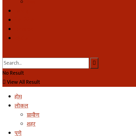
शहर
महाराष्ट्र
देश-विदेश
मावळकट्टा
व्हिडीओ
No Result
View All Result
होम
लोकल
ग्रामीण
शहर
पुणे