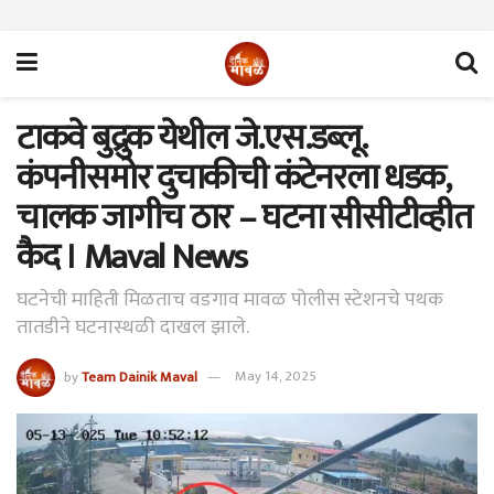
टाकवे बुद्रुक येथील जे.एस.डब्लू.
कंपनीसमोर दुचाकीची कंटेनरला धडक,
चालक जागीच ठार – घटना सीसीटीव्हीत
कैद । Maval News
घटनेची माहिती मिळताच वडगाव मावळ पोलीस स्टेशनचे पथक
तातडीने घटनास्थळी दाखल झाले.
by
Team Dainik Maval
May 14, 2025