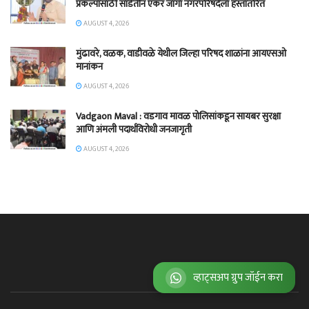
प्रकल्पासाठी साडेतीन एकर जागा नगरपरिषदेला हस्तांतरित
AUGUST 4, 2026
मुंढावरे, वळक, वाडीवळे येथील जिल्हा परिषद शाळांना आयएसओ
मानांकन
AUGUST 4, 2026
Vadgaon Maval : वडगाव मावळ पोलिसांकडून सायबर सुरक्षा
आणि अंमली पदार्थविरोधी जनजागृती
AUGUST 4, 2026
व्हाट्सअप ग्रुप जॉईन करा