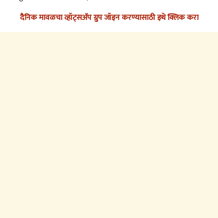
दैनिक मावळचा व्हॉट्सअ‍ॅप ग्रुप जॉइन करण्यासाठी इथे क्लिक करा