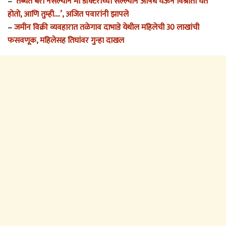
–
‘तब्येत बरी नसल्याने मी डॉक्टरांच्या सल्ल्याने औषधे घेऊन विश्रांती घेत
होतो, आणि तुम्ही….’, अजित पवारांनी झापले
–
जमीन विक्री व्यवहारात तळेगाव दाभाडे येथील महिलेची 30 लाखांची
फसवणूक, महिलेसह तिघांवर गुन्हा दाखल