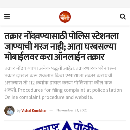
तक्रार नोंदवण्यासाठी पोलिस स्टेशनला
जाण्याची गरज नाही; आता घरबसल्या
मोबाईलवर करा ऑनलाईन तक्रार
तक्रार नोंदवण्याचा अनेक पद्धती आहेत. तक्रारधारक फोनवरून
तक्रार दाखल करू शकतात किंवा एखाद्याला तक्रार करायची
असल्यास तो 112 क्रमांक डायल करून पोलिसांना कॉल करू
शकतो. Procedures for filing complaint at police station
Online complaint procedure and website.
by
Vishal Kumbhar
November 21, 2023