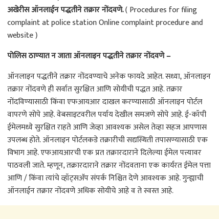
अखेरीस ऑनलाईन पद्धतीने तक्रार नोंदवणे.
( Procedures for filing
complaint at police station Online complaint procedure and
website )
पोलिस ठाण्यात न जाता ऑनलाइन पद्धतीने तक्रार नोंदवणे –
ऑनलाइन पद्धतीने तक्रार नोंदवण्याचे अनेक फायदे आहेत. सध्या, ऑनलाइन
तक्रार नोंदवणे ही सर्वात सुरक्षित आणि सोयीची पद्धत आहे. तक्रार
नोंदविण्यासाठी किंवा एफआयआर दाखल करण्यासाठी ऑनलाइन पोर्टल
वापरणे सोपे आहे. वेबसाइटवरील पर्याय देखील समजणे सोपे आहे. ई-कॉपी
ईमेलमध्ये सुरक्षित राहते आणि जेव्हा आवश्यक असेल तेव्हा सहज आपणास
उपलब्ध होते. ऑनलाइन पोर्टलकडे तक्रारीची सद्यस्थिती तपासण्यासाठी एक
विभाग आहे. एफआयआरची एक प्रत तक्रारदाराने दिलेल्या ईमेल पत्त्यावर
पाठवली जाते. म्हणून, तक्रारदाराने तक्रार नोंदवताना एक कार्यरत ईमेल पत्ता
आणि / किंवा त्यांचे व्हॉट्सअ‍ॅप संपर्क निश्चित देणे आवश्यक आहे. गुन्ह्याची
ऑनलाईन तक्रार नोंदवणे अधिक सोयीचे आहे व ते स्वस्त आहे.