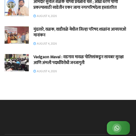
आमदार सुनील शेळके यांच्या प्रयत्नांना यश ; आंध्रा धरण पाणी
प्रकल्पासाठी साडेतीन एकर जागा नगरपरिषदेला हस्तांतरित
AUGUST 4, 2026
मुंढावरे, वळक, वाडीवळे येथील जिल्हा परिषद शाळांना आयएसओ
मानांकन
AUGUST 4, 2026
Vadgaon Maval : वडगाव मावळ पोलिसांकडून सायबर सुरक्षा
आणि अंमली पदार्थविरोधी जनजागृती
AUGUST 4, 2026
व्हाट्सअप ग्रुप जॉईन करा