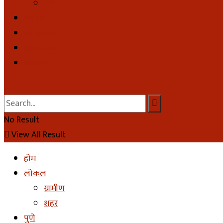
शहर
महाराष्ट्र
देश-विदेश
मावळकट्टा
व्हिडीओ
No Result
View All Result
होम
लोकल
ग्रामीण
शहर
पुणे