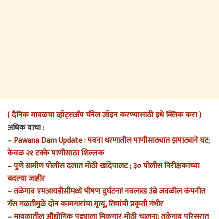
( दैनिक मावळचा व्हॉट्सअ‍ॅप चॅनेल जॉइन करण्यासाठी इथे क्लिक करा )
अधिक वाचा :
–
Pawana Dam Update : पवना धरणातील पाणीसाठ्यात झपाट्याने घट;
केवळ २१ टक्के पाणीसाठा शिल्लक
–
पुणे ग्रामीण पोलीस दलात मोठी खांदेपालट ; ३० पोलीस निरीक्षकांच्या
बदल्या जाहीर
–
तळेगाव एमआयडीसीमध्ये भीषण दुर्घटना! नवलाख उंब्रे जवळील कंपनीत
गॅस गळतीमुळे दोन कामगारांचा मृत्यू, तिघांची प्रकृती गंभीर
–
मावळातील औद्योगिक पट्ट्याला मिळणार मोठी चालना; तळेगाव परिसरात